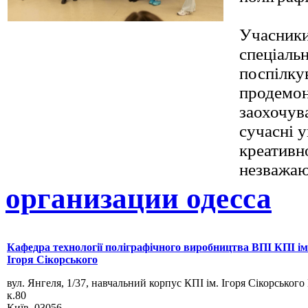
Учасники
спеціальн
поспілкув
продемон
заохочува
сучасні 
креативно
незважаю
организации одесса
Кафедра технології поліграфічного виробництва ВПІ КПІ ім
Ігоря Сікорського
вул. Янгеля, 1/37, навчальний корпус КПІ ім. Ігоря Сікорського
к.80
Київ, 03056