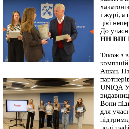
хакатонів
і журі, а
цієї непе
До учасн
НН ВПІ 
Також з 
компаній 
Ашан, Ha
партнері
UNIQA Ук
видавниц
Вони під
для учасн
підтримк
поліграфі