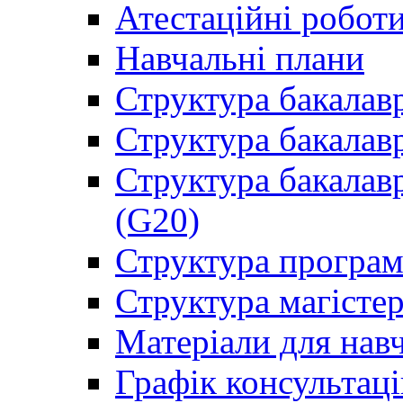
Атестаційні робот
Навчальні плани
Структура бакалав
Структура бакалав
Структура бакалав
(G20)
Структура програ
Структура магісте
Матеріали для нав
Графік консультаці