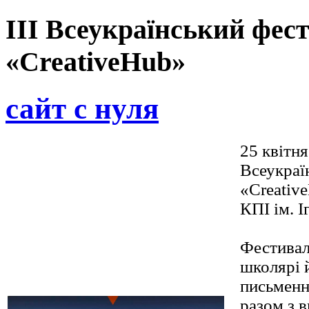
ІIІ Всеукраїнський фес
«CreativeHub»
сайт с нуля
25 квітня
Всеукраї
«Creativ
КПІ ім. І
Фестивал
школярі 
письменн
разом з 