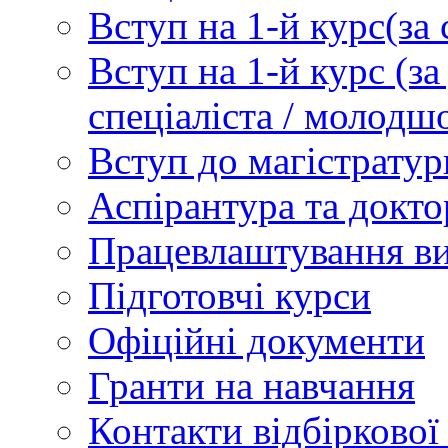
Вступ на 1-й курс(з
Вступ на 1-й курс (
спеціаліста / молодш
Вступ до магістратур
Аспірантура та докто
Працевлаштування в
Підготовчі курси
Офіційні документи
Гранти на навчання
Контакти відбіркової