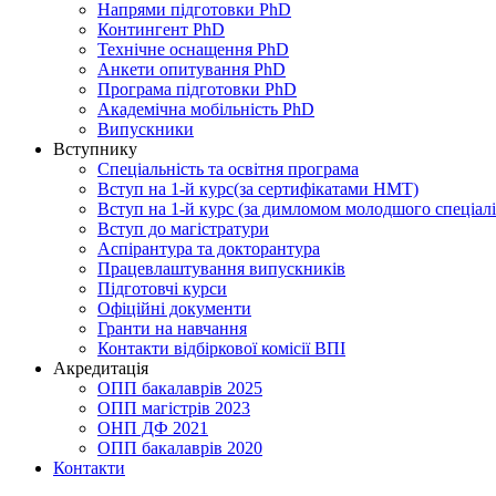
Напрями підготовки PhD
Контингент PhD
Технічне оснащення PhD
Анкети опитування PhD
Програма підготовки PhD
Академічна мобільність PhD
Випускники
Вступнику
Спеціальність та освітня програма
Вступ на 1-й курс(за сертифікатами НМТ)
Вступ на 1-й курс (за димломом молодшого спеціалі
Вступ до магістратури
Аспірантура та докторантура
Працевлаштування випускників
Підготовчі курси
Офіційні документи
Гранти на навчання
Контакти відбіркової комісії ВПІ
Акредитація
ОПП бакалаврів 2025
ОПП магістрів 2023
ОНП ДФ 2021
ОПП бакалаврів 2020
Контакти