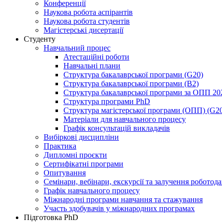
Конференції
Наукова робота аспірантів
Наукова робота студентів
Магістерські дисертації
Студенту
Навчальний процес
Атестаційні роботи
Навчальні плани
Структура бакалаврської програми (G20)
Структура бакалаврської програми (B2)
Структура бакалаврської програми за ОПП 20
Структура програми PhD
Структура магістерської програми (ОПП) (G2
Матеріали для навчального процесу
Графік консультацій викладачів
Вибіркові дисципліни
Практика
Дипломні проєкти
Сертифікатні програми
Опитування
Семінари, вебінари, екскурсії та залучення роботод
Графік навчального процесу
Міжнародні програми навчання та стажування
Участь здобувачів у міжнародних програмах
Підготовка PhD