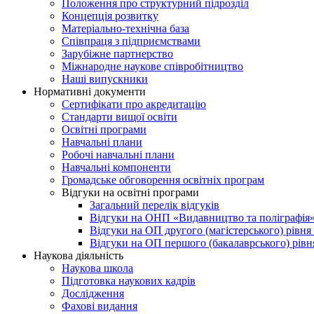
Положення про структурний підрозділ
Концепція розвитку
Матеріально-технічна база
Співпраця з підприємствами
Зарубіжне партнерство
Міжнародне наукове співробітництво
Наші випускники
Нормативні документи
Сертифікати про акредитацію
Стандарти вищої освіти
Освітні програми
Навчальні плани
Робочі навчальні плани
Навчальні компоненти
Громадське обговорення освітніх програм
Відгуки на освітні програми
Загальний перелік відгуків
Відгуки на ОНП «Видавництво та поліграфія
Відгуки на ОП другого (магістерського) рівня
Відгуки на ОП першого (бакалаврського) рівн
Наукова діяльність
Наукова школа
Підготовка наукових кадрів
Дослідження
Фахові видання