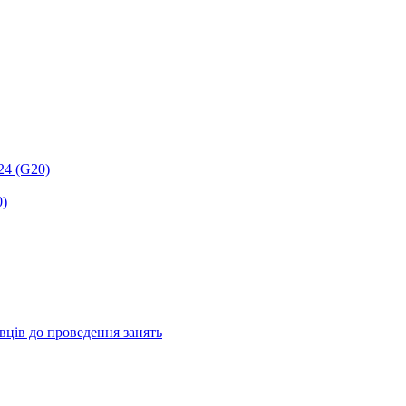
24 (G20)
0)
авців до проведення занять