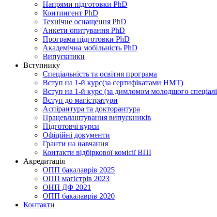
Напрями підготовки PhD
Контингент PhD
Технічне оснащення PhD
Анкети опитування PhD
Програма підготовки PhD
Академічна мобільність PhD
Випускники
Вступнику
Спеціальність та освітня програма
Вступ на 1-й курс(за сертифікатами НМТ)
Вступ на 1-й курс (за димломом молодшого спеціалі
Вступ до магістратури
Аспірантура та докторантура
Працевлаштування випускників
Підготовчі курси
Офіційні документи
Гранти на навчання
Контакти відбіркової комісії ВПІ
Акредитація
ОПП бакалаврів 2025
ОПП магістрів 2023
ОНП ДФ 2021
ОПП бакалаврів 2020
Контакти