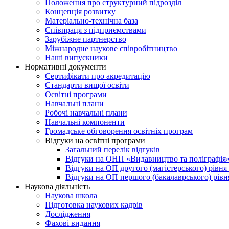
Положення про структурний підрозділ
Концепція розвитку
Матеріально-технічна база
Співпраця з підприємствами
Зарубіжне партнерство
Міжнародне наукове співробітництво
Наші випускники
Нормативні документи
Сертифікати про акредитацію
Стандарти вищої освіти
Освітні програми
Навчальні плани
Робочі навчальні плани
Навчальні компоненти
Громадське обговорення освітніх програм
Відгуки на освітні програми
Загальний перелік відгуків
Відгуки на ОНП «Видавництво та поліграфія
Відгуки на ОП другого (магістерського) рівня
Відгуки на ОП першого (бакалаврського) рівн
Наукова діяльність
Наукова школа
Підготовка наукових кадрів
Дослідження
Фахові видання