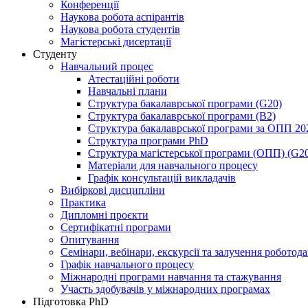
Конференції
Наукова робота аспірантів
Наукова робота студентів
Магістерські дисертації
Студенту
Навчальний процес
Атестаційні роботи
Навчальні плани
Структура бакалаврської програми (G20)
Структура бакалаврської програми (B2)
Структура бакалаврської програми за ОПП 20
Структура програми PhD
Структура магістерської програми (ОПП) (G2
Матеріали для навчального процесу
Графік консультацій викладачів
Вибіркові дисципліни
Практика
Дипломні проєкти
Сертифікатні програми
Опитування
Семінари, вебінари, екскурсії та залучення роботод
Графік навчального процесу
Міжнародні програми навчання та стажування
Участь здобувачів у міжнародних програмах
Підготовка PhD