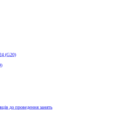
24 (G20)
0)
авців до проведення занять