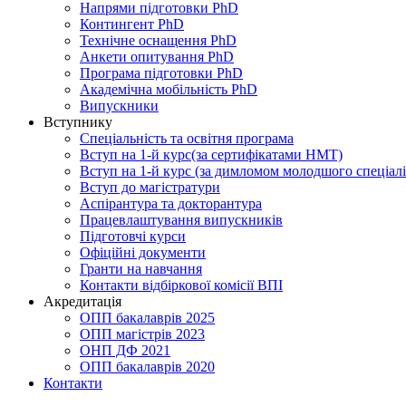
Напрями підготовки PhD
Контингент PhD
Технічне оснащення PhD
Анкети опитування PhD
Програма підготовки PhD
Академічна мобільність PhD
Випускники
Вступнику
Спеціальність та освітня програма
Вступ на 1-й курс(за сертифікатами НМТ)
Вступ на 1-й курс (за димломом молодшого спеціалі
Вступ до магістратури
Аспірантура та докторантура
Працевлаштування випускників
Підготовчі курси
Офіційні документи
Гранти на навчання
Контакти відбіркової комісії ВПІ
Акредитація
ОПП бакалаврів 2025
ОПП магістрів 2023
ОНП ДФ 2021
ОПП бакалаврів 2020
Контакти