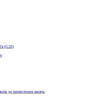
24 (G20)
0)
авців до проведення занять