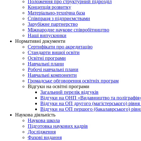
Положення про структурний підрозділ
Концепція розвитку
Матеріально-технічна база
Співпраця з підприємствами
Зарубіжне партнерство
Міжнародне наукове співробітництво
Наші випускники
Нормативні документи
Сертифікати про акредитацію
Стандарти вищої освіти
Освітні програми
Навчальні плани
Робочі навчальні плани
Навчальні компоненти
Громадське обговорення освітніх програм
Відгуки на освітні програми
Загальний перелік відгуків
Відгуки на ОНП «Видавництво та поліграфія
Відгуки на ОП другого (магістерського) рівня
Відгуки на ОП першого (бакалаврського) рівн
Наукова діяльність
Наукова школа
Підготовка наукових кадрів
Дослідження
Фахові видання