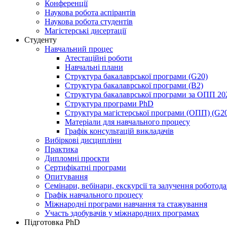
Конференції
Наукова робота аспірантів
Наукова робота студентів
Магістерські дисертації
Студенту
Навчальний процес
Атестаційні роботи
Навчальні плани
Структура бакалаврської програми (G20)
Структура бакалаврської програми (B2)
Структура бакалаврської програми за ОПП 20
Структура програми PhD
Структура магістерської програми (ОПП) (G2
Матеріали для навчального процесу
Графік консультацій викладачів
Вибіркові дисципліни
Практика
Дипломні проєкти
Сертифікатні програми
Опитування
Семінари, вебінари, екскурсії та залучення роботод
Графік навчального процесу
Міжнародні програми навчання та стажування
Участь здобувачів у міжнародних програмах
Підготовка PhD