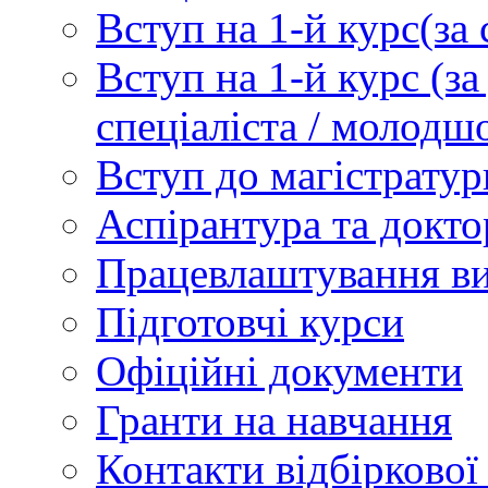
Вступ на 1-й курс(з
Вступ на 1-й курс (
спеціаліста / молодш
Вступ до магістратур
Аспірантура та докто
Працевлаштування в
Підготовчі курси
Офіційні документи
Гранти на навчання
Контакти відбіркової