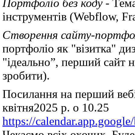
Портфоліо без коду -
Тема
інструментів (Webflow, Fr
Створення сайту-портфо
портфоліо як "візитка" ди
"ідеально”, перший сайт 
зробити).
Посилання на перший вебі
квітня2025 р. о 10.25
https://calendar.app.goo
Чекаємо всіх охочих. Буде