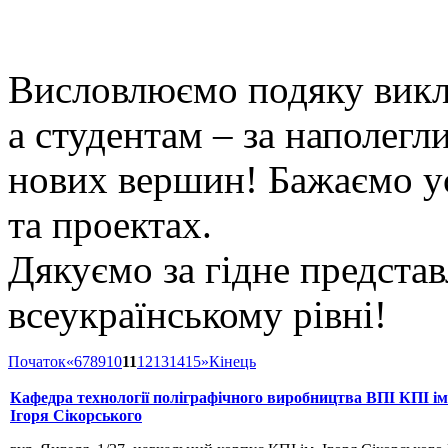
Висловлюємо подяку викл
а студентам – за наполегл
нових вершин! Бажаємо ус
та проектах.
Дякуємо за гідне предста
всеукраїнському рівні!
Початок
«
6
7
8
9
10
11
12
13
14
15
»
Кінець
Кафедра технології поліграфічного виробництва ВПІ КПІ ім
Ігоря Сікорського