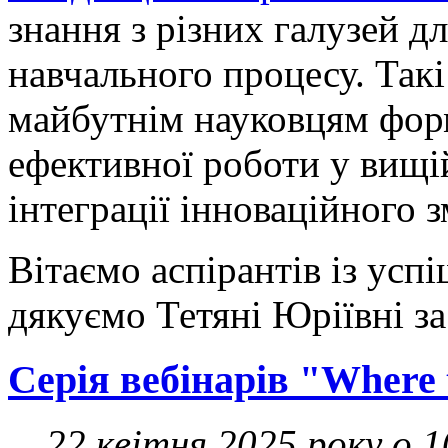
знання з різних галузей д
навчального процесу. Так
майбутнім науковцям форм
ефективної роботи у вищі
інтеграції інноваційного з
Вітаємо аспірантів із ус
дякуємо Тетяні Юріївні з
Серія вебінарів "Where t
22 квітня 2025 року о 1