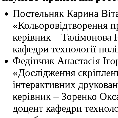
Постельняк Карина Віта
«Кольоровідтворення п
керівник – Талімонова Н
кафедри технології пол
Федінчик Анастасія Іго
«Дослідження скріпленн
інтерактивних друкован
керівник – Зоренко Окса
доцент кафедри техноло