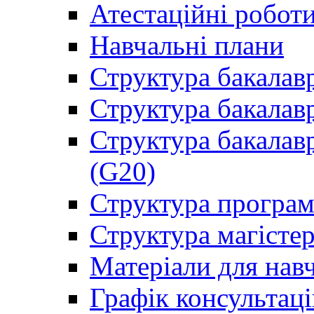
Атестаційні робот
Навчальні плани
Структура бакалав
Структура бакалав
Структура бакалав
(G20)
Структура програ
Структура магісте
Матеріали для нав
Графік консультаці