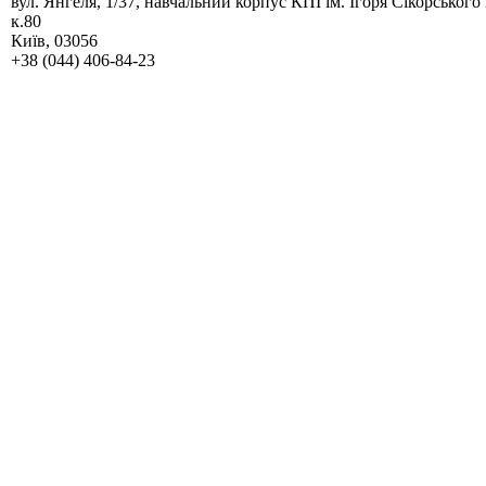
вул. Янгеля, 1/37, навчальний корпус КПІ ім. Ігоря Сікорського
к.80
Київ, 03056
+38 (044) 406-84-23