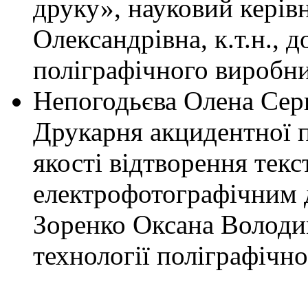
друку», науковий керів
Олександрівна, к.т.н., 
поліграфічного виробни
Непогодьєва Олена Серг
Друкарня акцидентної п
якості відтворення текс
електрофотографічним д
Зоренко Оксана Володим
технології поліграфічн