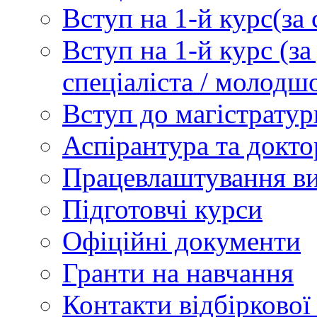
Вступ на 1-й курс(з
Вступ на 1-й курс (
спеціаліста / молодш
Вступ до магістратур
Аспірантура та докто
Працевлаштування в
Підготовчі курси
Офіційні документи
Гранти на навчання
Контакти відбіркової