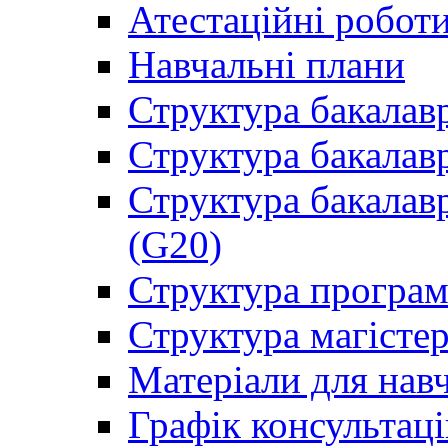
Атестаційні робот
Навчальні плани
Структура бакалав
Структура бакалав
Структура бакалав
(G20)
Структура програ
Структура магісте
Матеріали для нав
Графік консультаці