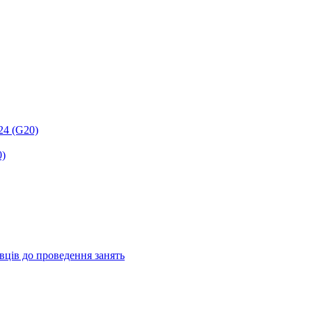
24 (G20)
0)
авців до проведення занять