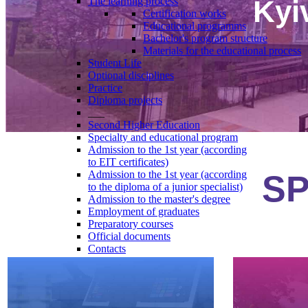
Kyi
The learning process
Certification works
Educational programms
Bachelor's program structure
Materials for the educational process
Student Life
Optional disciplines
Practice
Diploma projects
___
Second Higher Education
Specialty and educational program
Admission to the 1st year (according
to EIT certificates)
Admission to the 1st year (according
SP
to the diploma of a junior specialist)
Admission to the master's degree
Employment of graduates
Preparatory courses
Official documents
Contacts