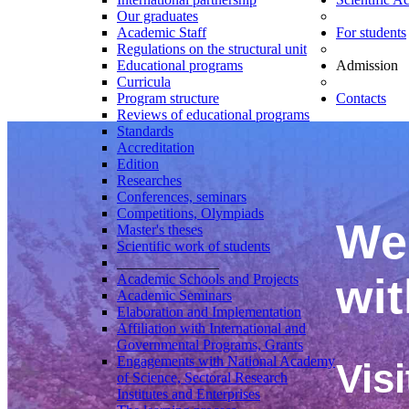
Our graduates
Academic Staff
For students
Regulations on the structural unit
Educational programs
Admission
Curricula
Program structure
Contacts
Reviews of educational programs
Standards
Accreditation
Edition
Researches
Conferences, seminars
Competitions, Olympiads
We 
Master's theses
Scientific work of students
______________
wit
Academic Schools and Projects
Academic Seminars
Elaboration and Implementation
Affiliation with International and
Governmental Programs, Grants
Engagements with National Academy
Visi
of Science, Sectoral Research
Institutes and Enterprises