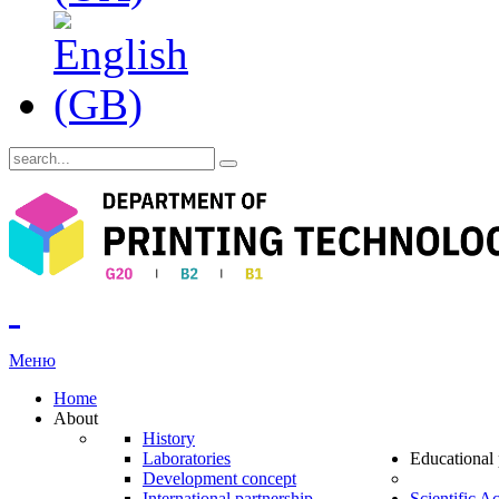
Меню
Home
About
History
Laboratories
Educational
Development concept
International partnership
Scientific Ac